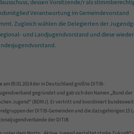
ausschuss, dessen Vorsitzende/r als stimmberechti
ndsmitglied Verantwortung im Gemeindevorstand
mmt. Zugleich wählen die Delegierten der Jugend
Regional- und Landjugendvorstand und diese wiede
ndesjugendvorstand.
 am 05.01.2014 der in Deutschland größte DITIB-
ugendverband gegründet und gab sich den Namen „Bund der
chen Jugend“ (BDMJ). Er vertritt und koordiniert bundesweit
endgruppen der DITIB-Gemeinden und die dazugehörigen 15 L
gionaljugendverbände der DITIB.
 es unter dem Motto „Aktive Jugend gestaltet starke Zukunft“ 