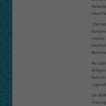
Menschen
einer fr
„Der bes
Ausspruc
unserer 
friedlic
Menschen
Als isla
Religion
Aufricht
zugrund
Der BDMJ
und jung