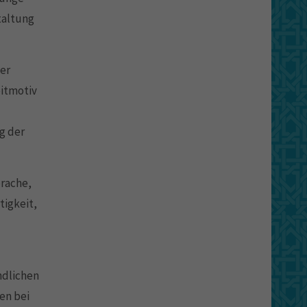
taltung
ser
eitmotiv
g der
prache,
tigkeit,
ndlichen
en bei