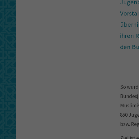
Jugend
Vorsta
überni
ihren 
den Bu
So wurde
Bundesj
Muslimis
850 Jug
bzw. Re
Ziel ist