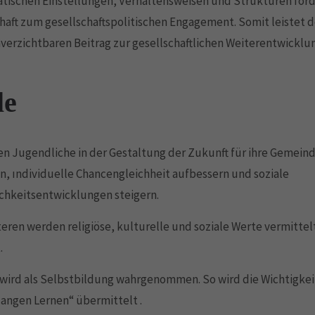
tischen Einstellungen, Verhaltensweisen und Strukturen förd
haft zum gesellschaftspolitischen Engagement. Somit leistet
verzichtbaren Beitrag zur gesellschaftlichen Weiterentwicklu
le
en Jugendliche in der Gestaltung der Zukunft für ihre Gemein
, ındividuelle Chancengleichheit aufbessern und soziale
chkeitsentwicklungen steigern.
eren werden religiöse, kulturelle und soziale Werte vermittel
.
wird als Selbstbildung wahrgenommen. So wird die Wichtigke
angen Lernen“ übermittelt .