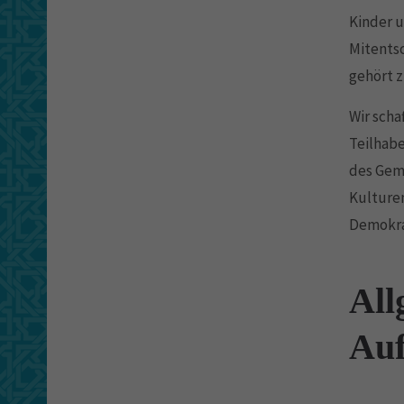
Kinder 
Mitentsc
gehört z
Wir scha
Teilhab
des Gem
Kulturen
Demokrat
All
Au