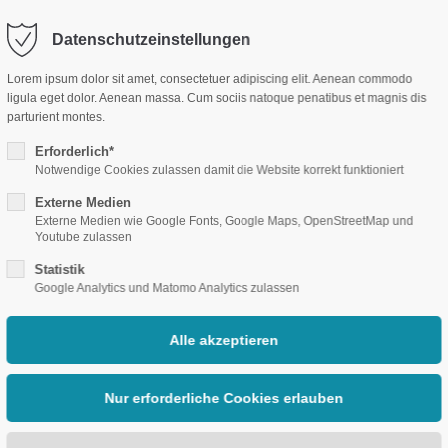
Datenschutzeinstellungen
port
Get in touch
Lorem ipsum dolor sit amet, consectetuer adipiscing elit. Aenean commodo
ligula eget dolor. Aenean massa. Cum sociis natoque penatibus et magnis dis
psum dolor sit amet:
Cybersteel Inc.
parturient montes.
m
Moscheeneubau
Spende
376-293 City Road, Suite 600
Erforderlich*
San Francisco, CA 94102
Notwendige Cookies zulassen damit die Website korrekt funktioniert
4h
Externe Medien
/ 365days
Have any questions?
Externe Medien wie Google Fonts, Google Maps, OpenStreetMap und
Youtube zulassen
+44 1234 567 890
Statistik
Google Analytics und Matomo Analytics zulassen
Drop us a line
r support for our customers
info@yourdomain.com
ri 8:00am - 5:00pm
(GMT +1)