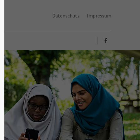
Datenschutz
Impressum
About us
Lorem ipsum dolor sit amet,
consectetuer adipiscing elit.
Aenean commodo ligula eget dolor.
Aenean massa. Cum sociis natoque
penatibus et magnis dis parturient
montes, nascetur ridiculus mus.
Donec quam felis, ultricies nec.