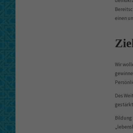
demokra
Bereitsc
einen un
Zie
Wir woll
gewinnen
Persönli
Des Weit
gestärkt
Bildung 
„lebensl