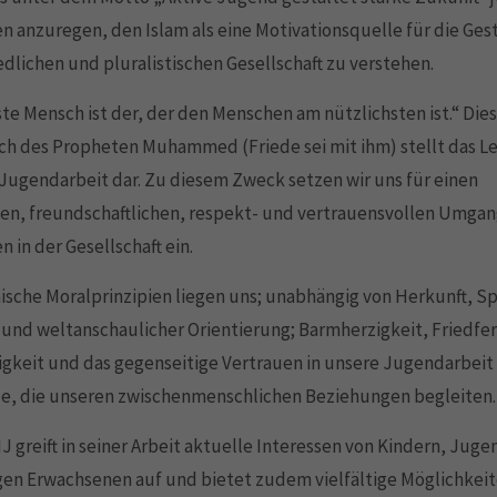
 anzuregen, den Islam als eine Motivationsquelle für die Ges
iedlichen und pluralistischen Gesellschaft zu verstehen.
te Mensch ist der, der den Menschen am nützlichsten ist.“ Die
h des Propheten Muhammed (Friede sei mit ihm) stellt das L
Jugendarbeit dar. Zu diesem Zweck setzen wir uns für einen
hen, freundschaftlichen, respekt- und vertrauensvollen Umgan
 in der Gesellschaft ein.
mische Moralprinzipien liegen uns; unabhängig von Herkunft, S
 und weltanschaulicher Orientierung; Barmherzigkeit, Friedfer
igkeit und das gegenseitige Vertrauen in unsere Jugendarbeit
e, die unseren zwischenmenschlichen Beziehungen begleiten.
 greift in seiner Arbeit aktuelle Interessen von Kindern, Juge
en Erwachsenen auf und bietet zudem vielfältige Möglichkeit