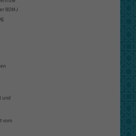
ern die
 der BDMJ
ng.
den
t und
it vom