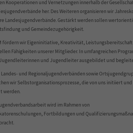
len Kooperationen und Vernetzungen innerhalb der Gesellscha
esjugendverbände her. Des Weiteren organisieren wir Jahresk
re Landesjugendverbände. Gestärkt werden sollen wertorienti
ätsfindung und Gemeindezugehörigkeit.
 fördern wir Eigeninitiative, Kreativität, Leistungsbereitschaft
ellen Fähigkeiten unserer Mitglieder. In umfangreichen Prog
Jugendleiterinnen und Jugendleiter ausgebildet und begleite
 Landes- und Regionaljugendverbänden sowie Ortsjugendgru
hen wir Selbstorganisationsprozesse, die von uns initiiert und
et werden.
Jugendverbandsarbeit wird im Rahmen von
ikatorenschulungen, Fortbildungen und Qualifizierungsmaß
bracht.