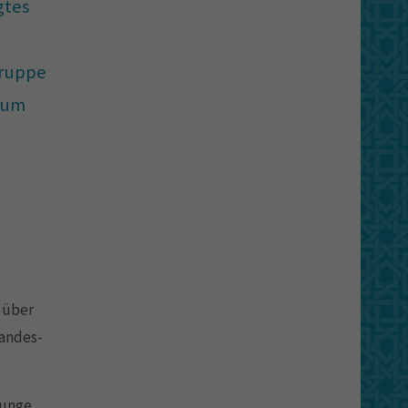
gtes
gruppe
rum
 über
andes-
junge