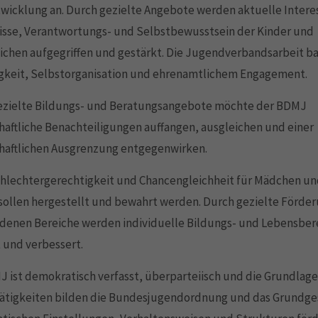
twicklung an. Durch gezielte Angebote werden aktuelle Intere
isse, Verantwortungs- und Selbstbewusstsein der Kinder und
chen aufgegriffen und gestärkt. Die Jugendverbandsarbeit ba
igkeit, Selbstorganisation und ehrenamtlichem Engagement.
ezielte Bildungs- und Beratungsangebote möchte der BDMJ
haftliche Benachteiligungen auffangen, ausgleichen und einer
chaftlichen Ausgrenzung entgegenwirken.
chlechtergerechtigkeit und Chancengleichheit für Mädchen u
ollen hergestellt und bewahrt werden. Durch gezielte Förder
edenen Bereiche werden individuelle Bildungs- und Lebensber
t und verbessert.
 ist demokratisch verfasst, überparteiisch und die Grundlage
tätigkeiten bilden die Bundesjugendordnung und das Grundges