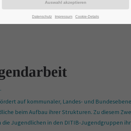
Datenschutz
Impressum
Cookie-Details
gendarbeit
fördert auf kommunaler, Landes- und Bundeseben
liche beim Aufbau ihrer Strukturen. Zu diesem Zw
 die Jugendlichen in den DITIB-Jugendgruppen ih