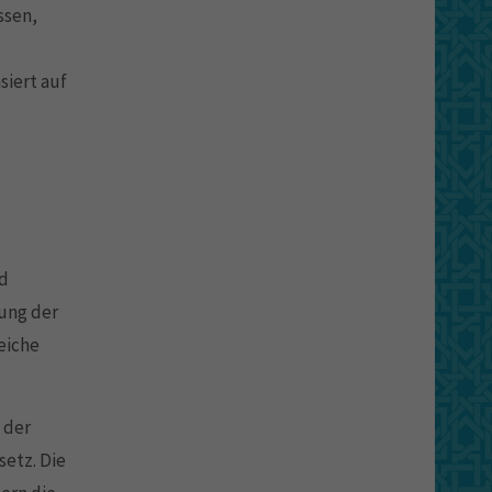
ssen,
siert auf
nd
ung der
eiche
 der
etz. Die