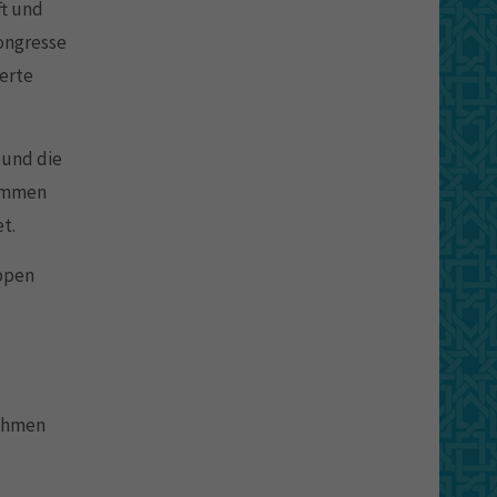
ft und
ongresse
erte
 und die
rammen
t.
ppen
nahmen