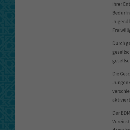
ihrer En
Bedürfn
Jugendli
Freiwill
Durch g
gesellsc
gesells
Die Ges
Jungen s
verschi
aktivier
Der BDMJ
Vereins