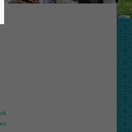
e
eck
ren