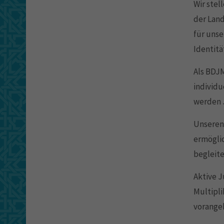
Wir stel
der Land
für unse
Identit
Als BDJM
individu
werden 
Unseren
ermöglic
begleit
Aktive 
Multipl
vorange