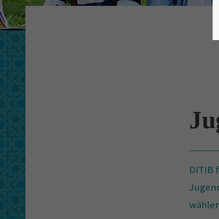
Ju
DITIB 
Jugend
wählen