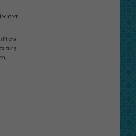
hlechtern
aftliche
taltung
en,