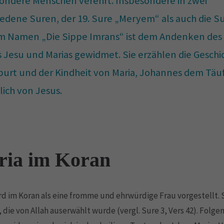
sondere Menschen verehrt. Insbesondere in zwei
iedene Suren, der 19. Sure „Meryem“ als auch die Su
m Namen „Die Sippe Imrans“ ist dem Andenken des
 Jesu und Marias gewidmet. Sie erzählen die Geschi
burt und der Kindheit von Maria, Johannes dem Täu
lich von Jesus.
ia im Koran
rd im Koran als eine fromme und ehrwürdige Frau vorgestellt. S
, die von Allah auserwählt wurde (vergl. Sure 3, Vers 42). Folge