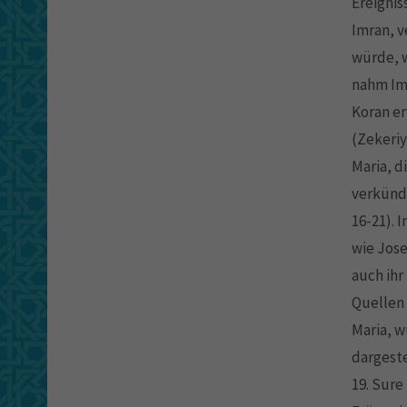
Ereignis
Imran, v
würde, w
nahm Imr
Koran er
(Zekeriy
Maria, d
verkünde
16-21). 
wie Jose
auch ihr
Quellen 
Maria, w
dargeste
19. Sure