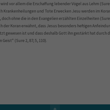
wird vor allem die Erschaffung lebender Vögel aus Lehm (Sure 3
uch Krankenheilungen und Tote Erwecken Jesu werden im Kora
 doch ohne die in den Evangelien erzählten Einzelheiten (Sure 3
ch der Koran erwähnt, dass Jesus besonders heftigen Anfeind
zt gewesen ist und dass deshalb Gott ihn gestärkt hat durch 
 Geist" (Sure 2, 87; 5, 110).