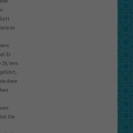
ater
en
 Gott
aria im
mern.
el. Er
 19, Vers
geführt,
 sie dann
chen
auen
ird. Die