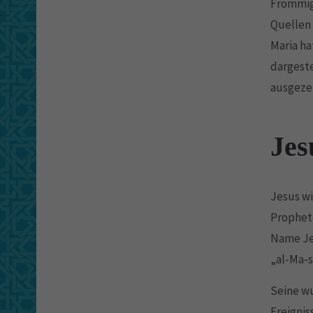
Frömmigk
Quellen
Maria ha
dargest
ausgeze
Jes
Jesus wi
Prophete
Name Jes
„al-Ma-s
Seine wu
Ereignis