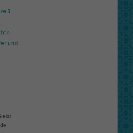
re 3
chte
fer und
ie ist
nde