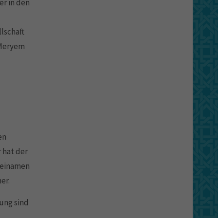
er in den
lschaft
 Meryem
en
 hat der
 Beinamen
er.
ung sind