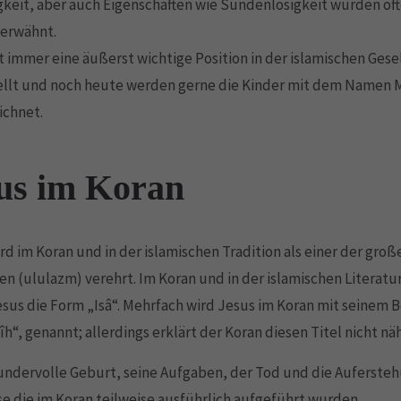
eit, aber auch Eigenschaften wie Sündenlosigkeit wurden öft
 erwähnt.
t immer eine äußerst wichtige Position in der islamischen Gesel
ellt und noch heute werden gerne die Kinder mit dem Namen
ichnet.
us im Koran
rd im Koran und in der islamischen Tradition als einer der groß
n (ululazm) verehrt. Im Koran und in der islamischen Literatur
us die Form „Isâ“. Mehrfach wird Jesus im Koran mit seinem
îh“, genannt; allerdings erklärt der Koran diesen Titel nicht näh
ndervolle Geburt, seine Aufgaben, der Tod und die Aufersteh
se die im Koran teilweise ausführlich aufgeführt wurden.