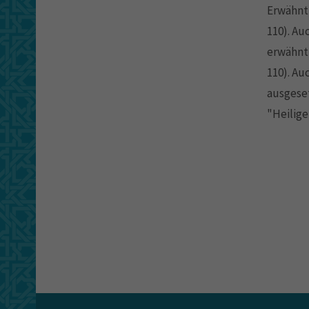
Erwähnt 
110). A
erwähnt,
110). Au
ausgeset
"Heiligen