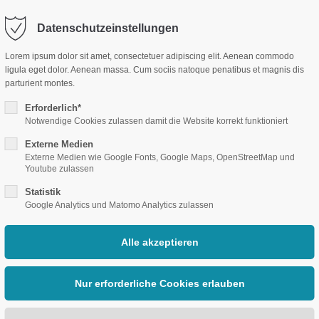
Datenschutzeinstellungen
port
Get in touch
Lorem ipsum dolor sit amet, consectetuer adipiscing elit. Aenean commodo
ligula eget dolor. Aenean massa. Cum sociis natoque penatibus et magnis dis
psum dolor sit amet:
Cybersteel Inc.
parturient montes.
m
Moscheeneubau
Spende
376-293 City Road, Suite 600
Erforderlich*
San Francisco, CA 94102
Notwendige Cookies zulassen damit die Website korrekt funktioniert
4h
Externe Medien
/ 365days
Have any questions?
Externe Medien wie Google Fonts, Google Maps, OpenStreetMap und
Youtube zulassen
+44 1234 567 890
Statistik
Google Analytics und Matomo Analytics zulassen
Drop us a line
r support for our customers
info@yourdomain.com
ri 8:00am - 5:00pm
(GMT +1)