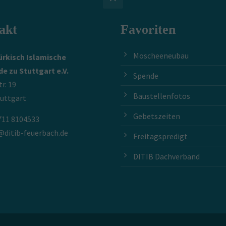
akt
Favoriten
Moscheeneubau
ürkisch Islamische
e zu Stuttgart e.V.
Spende
r. 19
Baustellenfotos
tuttgart
Gebetszeiten
711 8104533
@ditib-feuerbach.de
Freitagspredigt
DITIB Dachverband