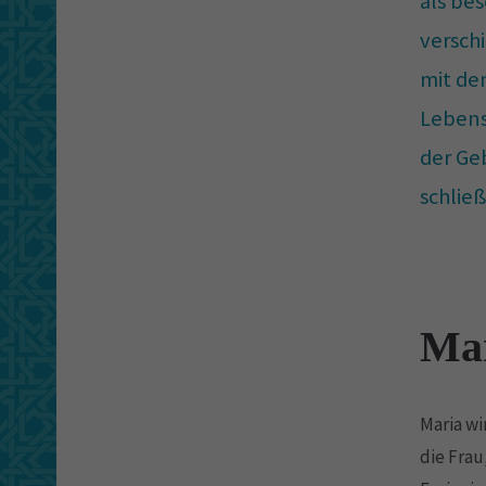
als be
versch
mit de
Lebens
der Ge
schließ
Mar
Maria wi
die Frau