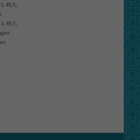
, 49; 5,
n
, 49; 5,
ungen
den