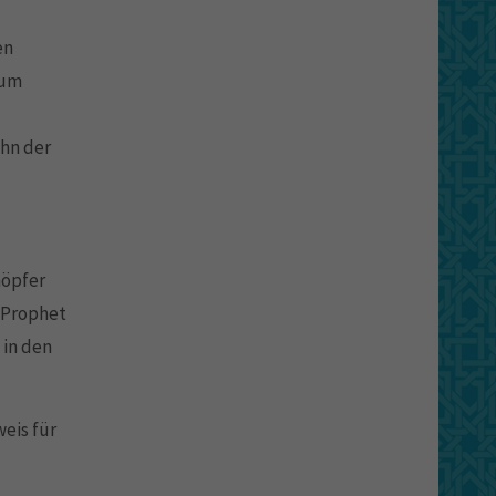
en
zum
hn der
höpfer
s Prophet
 in den
weis für