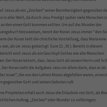
uf Jesus als ein „Zeichen“ seiner Barmherzigkeit gegenüber d
 in aller Welt, da durch Jesu Predigt später viele Menschen 
 an den einen Gott kommen sollten. Um auf das Wunder der
uengeburt hinzuweisen, nennt der Koran Jesus immer "den So
Denn der Koran teilt die christliche Vorstellung, dass Maria eine
 war, als sie Jesus gebar(vgl. Sure 21 , 91 ). Bereits in diesem
ericht wird Jesus als ein Geschöpf Gottes wie alle Menschen
n. Der Koran betont, dass Jesus Gott als seinen Herrn und Sc
 Der Koran sieht die Aufgaben Jesu vor allem darin, dass er al
der Israel", die von den Lehren Moses abgefallen waren, erneut
m gegenüber Gott und seinen Geboten ruft.
re Propheten erhält auch Jesus die Erlaubnis von Gott, als Be
öttlichen Auftrag „Zeichen“ oder Wunder zu vollbringen.