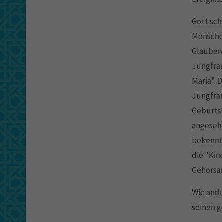
Gott sch
Menschen
Glauben
Jungfra
Maria". 
Jungfrau
Geburtsb
angesehe
bekennt.
die "Kin
Gehorsa
Wie ande
seinen g