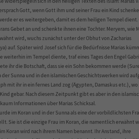
se widerspiegeln sich in den heiligen Texten des Islam: Marias V
ersprach Gott, wenn Gott ihm und seiner Frau ein Kind schenk
erde er es weitergeben, damit es dem heiligen Tempel dient.
ans Gebet an und schenkte ihnen eine Tochter. Meryem, wie M
wähnt wird, wuchs zunächst unter der Obhut von Zacharias
ya) auf. Später wird Josef sich für die Bedürfnisse Marias küm
ie weiterhin im Tempel diente, traf eines Tages den Engel Gabri
te ihr die Botschaft, dass sie ein Sohn bekommen werde (Sure
In der Sunna und in den islamischen Geschichtswerken wird auf
ph mit ihr in ein fernes Land zog (Ägypten, Damaskus etc.), wo
 Kind gebar. Nach diesem Zeitpunkt gibt es aber in den islamis
kaum Informationen über Marias Schicksal.
urde im Koran und in der Sunna als eine der vorbildlichsten Fr
llt. Sie ist die einzige Frau im Koran, die namentlich erwähnt w
 im Koran wird nach ihrem Namen benannt. Ihr Anstand, ihre