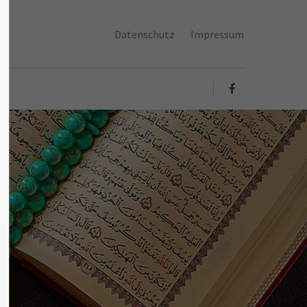
Datenschutz
Impressum
About us
Lorem ipsum dolor sit amet,
consectetuer adipiscing elit.
Aenean commodo ligula eget dolor.
Aenean massa. Cum sociis natoque
penatibus et magnis dis parturient
montes, nascetur ridiculus mus.
Donec quam felis, ultricies nec.