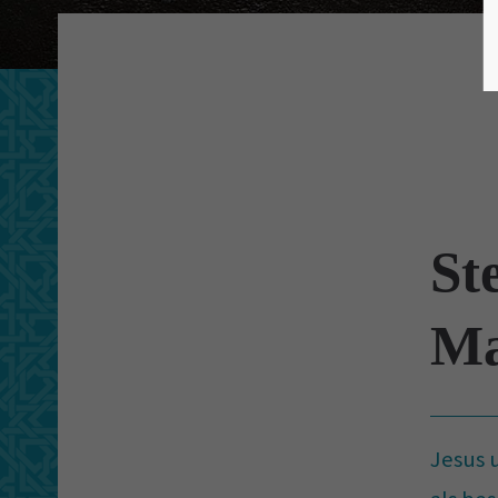
St
Ma
Jesus 